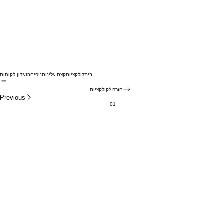
בית
קולקציות
קצת עלינו
סניפים
מועדון לקוחות
חזרה לקולקציות
Previous
01