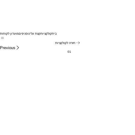
בית
קולקציות
קצת עלינו
סניפים
מועדון לקוחות
חזרה לקולקציות
Previous
01